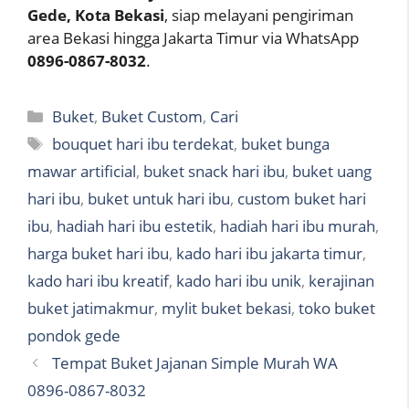
Gede, Kota Bekasi
, siap melayani pengiriman
area Bekasi hingga Jakarta Timur via WhatsApp
0896-0867-8032
.
Categories
Buket
,
Buket Custom
,
Cari
Tags
bouquet hari ibu terdekat
,
buket bunga
mawar artificial
,
buket snack hari ibu
,
buket uang
hari ibu
,
buket untuk hari ibu
,
custom buket hari
ibu
,
hadiah hari ibu estetik
,
hadiah hari ibu murah
,
harga buket hari ibu
,
kado hari ibu jakarta timur
,
kado hari ibu kreatif
,
kado hari ibu unik
,
kerajinan
buket jatimakmur
,
mylit buket bekasi
,
toko buket
pondok gede
Tempat Buket Jajanan Simple Murah WA
0896-0867-8032